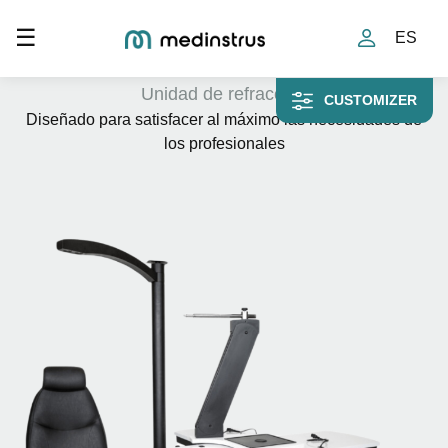
Toggle navigation
☰
DRONE 4
ES
Unidad de refracción
CUSTOMIZER
Diseñado para satisfacer al máximo las necesidades de
los profesionales