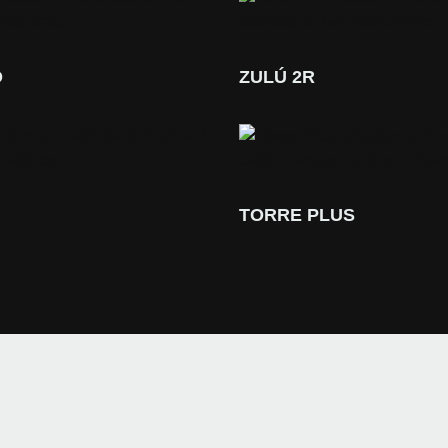
O
ZULÚ 2R
TORRE PLUS