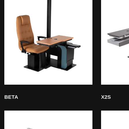
BETA
X2S