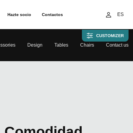
ES
Hazte socio
Contactos
CUSTOMIZER
ssories
Design
Tables
Chairs
Contact us
Comodidad.