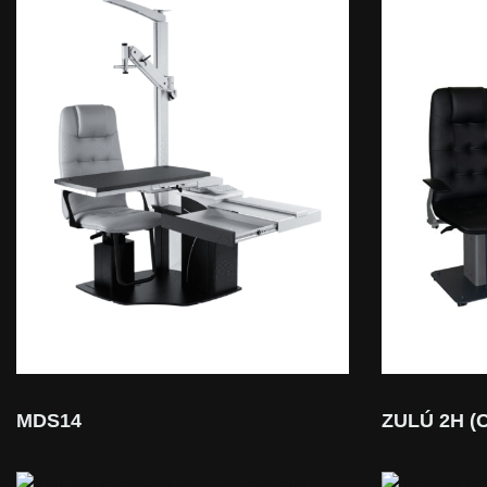
MDS14
ZULÚ 2H (