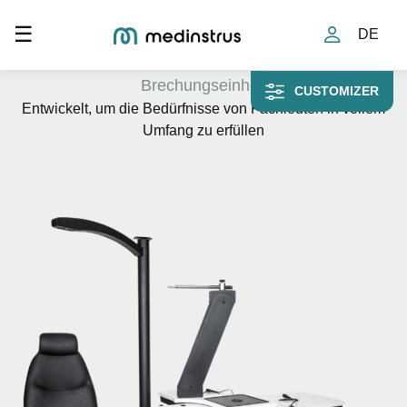
Toggle navigation
☰
DRONE 4
DE
Brechungseinheit
CUSTOMIZER
Entwickelt, um die Bedürfnisse von Fachleuten in vollem
Umfang zu erfüllen