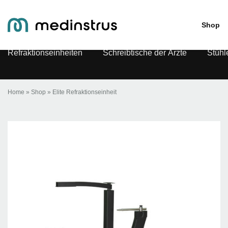
Elite Refraktionseinheit
Shop
Refraktionseinheiten
Schreibtische der Ärzte
Stühl
Home
»
Shop
»
Elite Refraktionseinheit