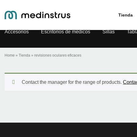
revisiones oculares eficaces
Tienda
Accesorios
Escritorios de médicos
Sillas
Tabl
Home
»
Tienda
»
revisiones oculares eficaces
Contact the manager for the range of products.
Conta