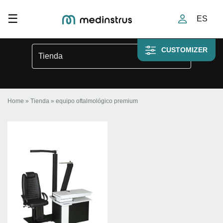
Toggle navigation
☰
ES
equipo oftalmológico premium
CUSTOMIZER
Tienda
Home
»
Tienda
»
equipo oftalmológico premium